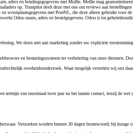
am, adres en betalingsgegevens met Mollie. Mollie mag geanonimiseerd
ailadres op. Trustpilot deelt deze met ons om reviews aan bestellinge
 en woonplaatsgegevens met PostNL, die deze alleen gebruikt voor de
rwerkt Odoo naam, adres en bestelgegevens. Odoo is tot geheimhoudin
rlening. We doen niet aan marketing zonder uw expliciete toestemming.
bbrowser en besturingssysteem ter verbetering van onze diensten. De
strafrechtelijk overheidsonderzoek. Waar mogelijk verzetten wij ons daa
 termijn van maximaal twee jaar na het laatste contact, tenzij de wet 
en bezwaar. Verzoeken worden binnen 30 dagen beantwoord; bij inzage o