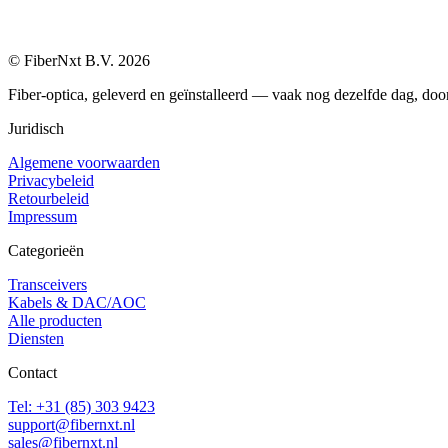
© FiberNxt B.V. 2026
Fiber-optica, geleverd en geïnstalleerd — vaak nog dezelfde dag, doo
Juridisch
Algemene voorwaarden
Privacybeleid
Retourbeleid
Impressum
Categorieën
Transceivers
Kabels & DAC/AOC
Alle producten
Diensten
Contact
Tel: +31 (85) 303 9423
support@fibernxt.nl
sales@fibernxt.nl