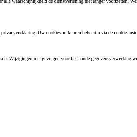
 alle waarschijnlijkheid de dienstverlening niet langer voortzetten. We
e privacyverklaring. Uw cookievoorkeuren beheert u via de cookie-inste
passen. Wijzigingen met gevolgen voor bestaande gegevensverwerking w