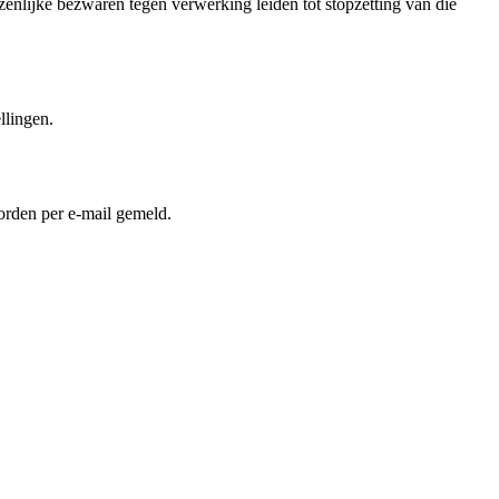
zenlijke bezwaren tegen verwerking leiden tot stopzetting van die
llingen.
orden per e-mail gemeld.