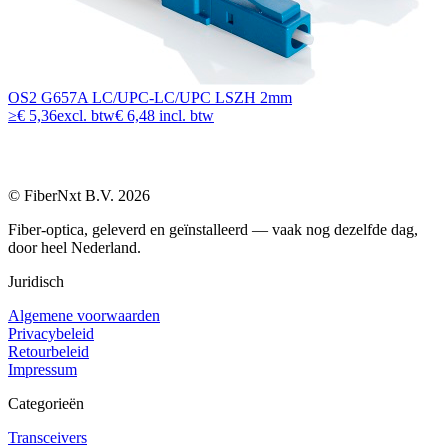
OS2 G657A LC/UPC-LC/UPC LSZH 2mm
≥
€ 5,36
excl. btw
€ 6,48 incl. btw
© FiberNxt B.V. 2026
Fiber-optica, geleverd en geïnstalleerd — vaak nog dezelfde dag,
door heel Nederland.
Juridisch
Algemene voorwaarden
Privacybeleid
Retourbeleid
Impressum
Categorieën
Transceivers