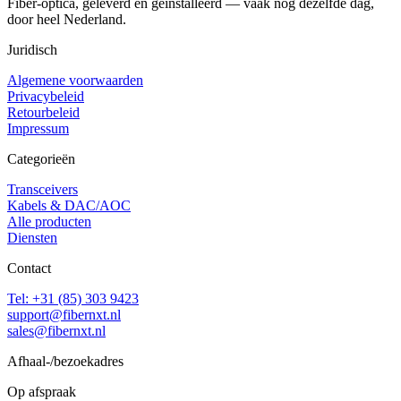
Fiber-optica, geleverd en geïnstalleerd — vaak nog dezelfde dag,
door heel Nederland.
Juridisch
Algemene voorwaarden
Privacybeleid
Retourbeleid
Impressum
Categorieën
Transceivers
Kabels & DAC/AOC
Alle producten
Diensten
Contact
Tel: +31 (85) 303 9423
support@fibernxt.nl
sales@fibernxt.nl
Afhaal-/bezoekadres
Op afspraak