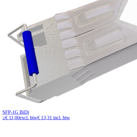
SFP-1G BiDi
≥
€ 11,00
excl. btw
€ 13,31 incl. btw