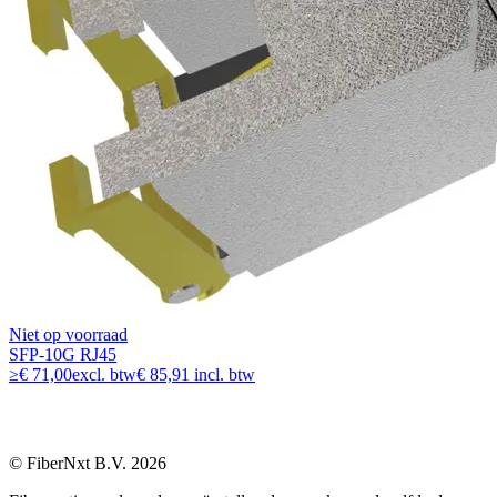
Niet op voorraad
SFP-10G RJ45
≥
€ 71,00
excl. btw
€ 85,91 incl. btw
© FiberNxt B.V. 2026